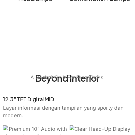
Beyond Interior
A Cockpit Built For Pure Thrills.
12.3" TFT Digital MID
Layar informasi dengan tampilan yang sporty dan
modern.