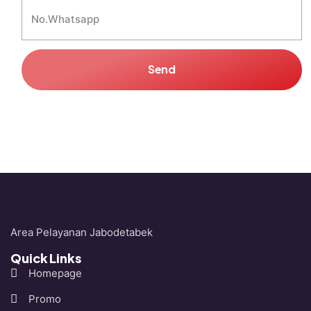
Send
Area Pelayanan Jabodetabek
Quick Links
Homepage
Promo