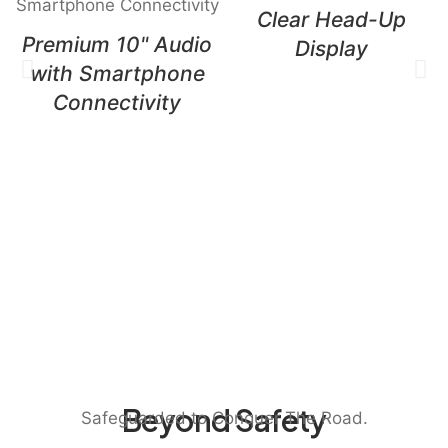
Clear Head-Up
Premium 10" Audio
Display
with Smartphone
Connectivity
Beyond Safety
Safeguarded to Conquer The Road.