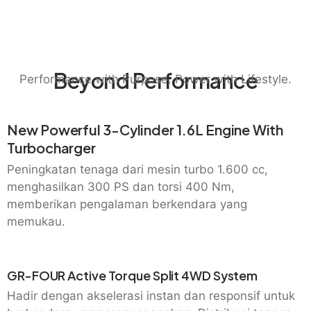
Beyond Performance
Performance with Purpose. Power with Lifestyle.
New Powerful 3-Cylinder 1.6L Engine With
Turbocharger
Peningkatan tenaga dari mesin turbo 1.600 cc,
menghasilkan 300 PS dan torsi 400 Nm,
memberikan pengalaman berkendara yang
memukau.
GR-FOUR Active Torque Split 4WD System
Hadir dengan akselerasi instan dan responsif untuk